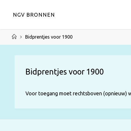
Ga
naar
N
G
V
B
R
O
N
N
E
N
de
inhoud
Home
Bidprentjes voor 1900
Bidprentjes voor 1900
Voor toegang moet rechtsboven (opnieuw) w