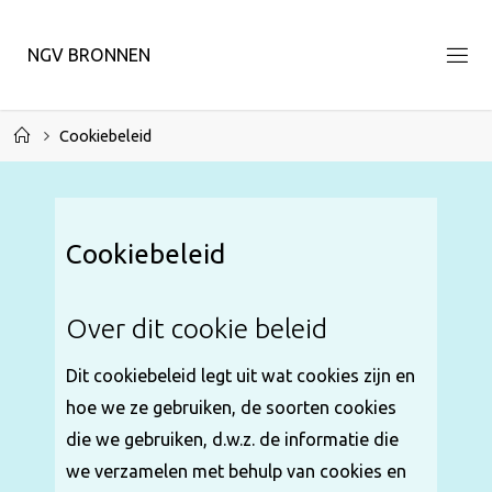
Ga
naar
N
G
V
B
R
O
N
N
E
N
de
inhoud
Home
Cookiebeleid
Cookiebeleid
Over dit cookie beleid
Dit cookiebeleid legt uit wat cookies zijn en
hoe we ze gebruiken, de soorten cookies
die we gebruiken, d.w.z. de informatie die
we verzamelen met behulp van cookies en