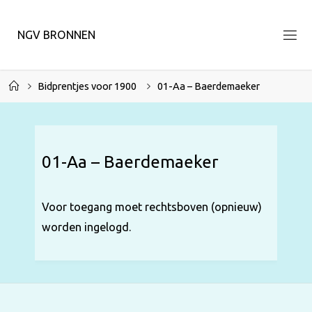
Ga
naar
N
G
V
B
R
O
N
N
E
N
de
inhoud
Home
Bidprentjes voor 1900
01-Aa – Baerdemaeker
01-Aa – Baerdemaeker
Voor toegang moet rechtsboven (opnieuw)
worden ingelogd.